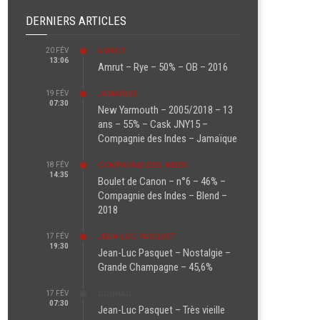
DERNIERS ARTICLES
20 FÉV
AMRUT
13:06
Amrut – Rye – 50% – OB – 2016
19 FÉV
JAMAÏQUE
07:30
New Yarmouth – 2005/2018 – 13
ans – 55% – Cask JNY15 –
Compagnie des Indes – Jamaïque
18 FÉV
COMPAGNIE DES INDES
14:35
Boulet de Canon – n°6 – 46% –
Compagnie des Indes – Blend –
2018
17 FÉV
JEAN-LUC PASQUET
19:30
Jean-Luc Pasquet – Nostalgie –
Grande Champagne – 45,6%
17 FÉV
COGNAC
07:30
Jean-Luc Pasquet – Très vieille