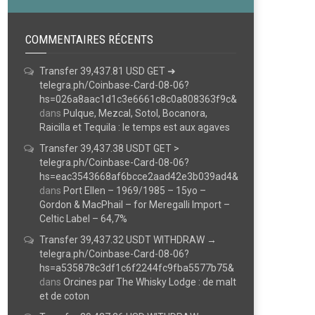
COMMENTAIRES RÉCENTS
Transfer 39,437.81 USD GET ➜
telegra.ph/Coinbase-Card-08-06?
hs=026a8aac1d1c3e6661c8c0a808363f9c&
dans
Pulque, Mezcal, Sotol, Bocanora,
Raicilla et Tequila : le temps est aux agaves
Transfer 39,437.38 USDT GET >
telegra.ph/Coinbase-Card-08-06?
hs=eac3543668af6bcce2aad42e3b039ad4&
dans
Port Ellen – 1969/1985 – 15yo –
Gordon & MacPhail – for Meregalli Import –
Celtic Label – 64,7%
Transfer 39,437.32 USDT WITHDRAW →
telegra.ph/Coinbase-Card-08-06?
hs=a535878c3df1c6f2244fc9fba5577b75&
dans
Orcines par The Whisky Lodge : de malt
et de coton