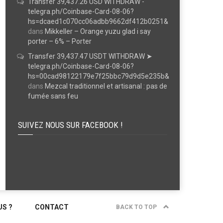
Transfer 39,437.26 USD WITHDRAW -
telegra.ph/Coinbase-Card-08-06?
hs=dcaed1c070cc06adbb9662df412b0251&
dans
Mikkeller – Orange yuzu glad i say
porter – 6% – Porter
Transfer 39,437.47 USDT WITHDRAW ➤
telegra.ph/Coinbase-Card-08-06?
hs=00cad98122179e7f25bbc79d9d5e235b&
dans
Mezcal traditionnel et artisanal : pas de
fumée sans feu
SUIVEZ NOUS SUR FACEBOOK !
S ?
CONTACT
BACK TO TOP