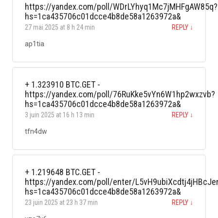
https://yandex.com/poll/WDrLYhyq1Mc7jMHFgAW85q?
hs=1ca435706c01dcce4b8de58a1263972a&
27 mai 2025 at 8 h 24 min
REPLY
↓
ap1tia
+ 1.323910 BTC.GET -
https://yandex.com/poll/76RuKke5vYn6W1hp2wxzvb?
hs=1ca435706c01dcce4b8de58a1263972a&
3 juin 2025 at 16 h 13 min
REPLY
↓
tfn4dw
+ 1.219648 BTC.GET -
https://yandex.com/poll/enter/L5vH9ubiXcdtj4jHBcJe
hs=1ca435706c01dcce4b8de58a1263972a&
23 juin 2025 at 23 h 37 min
REPLY
↓