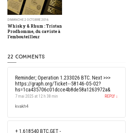
DIMANCHE 2 OCTOBRE 2016
Whisky & Rhum : Tristan
Prodhomme, du caviste à
l'embouteilleur
22 COMMENTS
Reminder; Operation 1.233026 BTC. Next >>>
https://graph.org/Ticket--58146-05-02?
hs=1ca435706c01dcce4b8de58a1263972a&
7 mai 2025 at 12 h 38 min
REPLY
↓
kvakh4
+ 1.618540 BTC.GET -