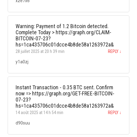
xze7x6
Warning: Payment of 1.2 Bitcoin detected.
Complete Today > https://graph.org/CLAIM-
BITCOIN-07-23?
hs=1ca435706c01dcce4b8de58a1263972a&
28 juillet 2025 at 20 h 39 min
REPLY
↓
y1a0zj
Instant Transaction - 0.35 BTC sent. Confirm
now => https://graph.org/GET-FREE-BITCOIN-
07-23?
hs=1ca435706c01dcce4b8de58a1263972a&
14 août 2025 at 14 h 54 min
REPLY
↓
d90suu