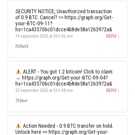
SECURITY NOTICE; Unauthorized transaction
of 0.9 BTC. Cancel? => https://graph.org/Get-
your-BTC-09-11?
hs=1ca435706c01dcce4b8de58a1263972a&
19 septembre 2025 at 20 h 06 min
REPLY
↓
f59ot3
ALERT - You got 1.2 bitcoin! Click to claim
→ https://graph.org/Get-your-BTC-09-04?
hs=1ca435706c01dcce4b8de58a1263972a&
23 septembre 2025 at 23 h 08 min
REPLY
↓
7t3evr
Action Needed - 0.9 BTC transfer on hold.
Unlock here >> https://graph.org/Get-your-