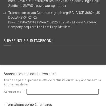
hs=48259071e99bff5029f1cc8fbd7f048a&
dans
Single Cask
Spirits : la SMWS s’ouvre aux spiritueux
Transaction to you.Continue > graph.org/BALANCE-36824-US-
DOLLARS-04-24-2?
hs=93ba20a29d4ea29ea7c6e22c1325af7a&
dans
Sazerac
Company acquiert The Last Drop Distillers
SUIVEZ NOUS SUR FACEBOOK !
Abonnez-vous à notre newsletter
Afin de ne pas louper une miette de l'actualité du whisky, abonnez-vous
à notre newsletter !
Adresse mail
Informations complémentaires