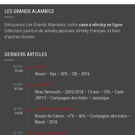
LES GRANDS ALAMBICS
Découvrez Les Grands Alambics, notre
cave à whisky en ligne
.
Sélection pointue de whisky japonais, whisky français, et bien
d’autres choses.
DERNIERS ARTICLES
20 FÉV
AMRUT
13:06
Amrut – Rye – 50% – OB – 2016
19 FÉV
JAMAÏQUE
07:30
New Yarmouth – 2005/2018 – 13 ans – 55% – Cask
JNY15 – Compagnie des Indes – Jamaïque
18 FÉV
COMPAGNIE DES INDES
14:35
Boulet de Canon – n°6 – 46% – Compagnie des Indes –
Blend – 2018
17 FÉV
JEAN-LUC PASQUET