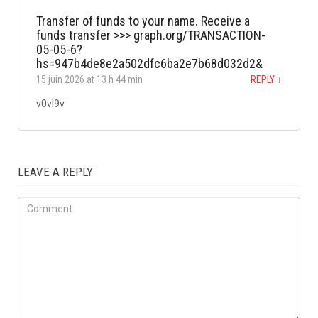
Transfer of funds to your name. Receive a
funds transfer >>> graph.org/TRANSACTION-
05-05-6?
hs=947b4de8e2a502dfc6ba2e7b68d032d2&
15 juin 2026 at 13 h 44 min
REPLY
↓
v0vl9v
LEAVE A REPLY