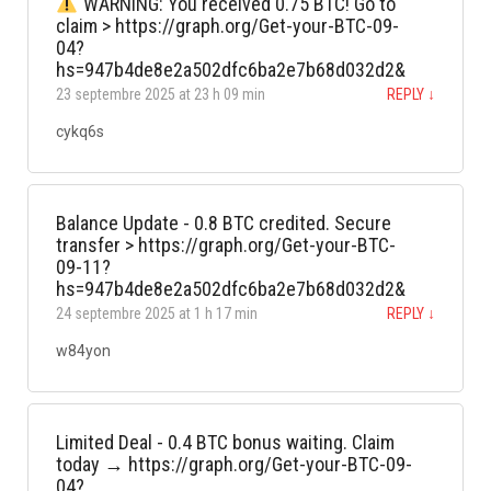
WARNING: You received 0.75 BTC! Go to
claim > https://graph.org/Get-your-BTC-09-
04?
hs=947b4de8e2a502dfc6ba2e7b68d032d2&
23 septembre 2025 at 23 h 09 min
REPLY
↓
cykq6s
Balance Update - 0.8 BTC credited. Secure
transfer > https://graph.org/Get-your-BTC-
09-11?
hs=947b4de8e2a502dfc6ba2e7b68d032d2&
24 septembre 2025 at 1 h 17 min
REPLY
↓
w84yon
Limited Deal - 0.4 BTC bonus waiting. Claim
today → https://graph.org/Get-your-BTC-09-
04?