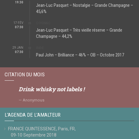
19:30
Jean-Luc Pasquet – Nostalgie – Grande Champagne –
45,6%
17 FÉV
COGNAC
07:30
Jean-Luc Pasquet – Très vieille réserve – Grande
Champagne – 44,2%
29 JAN
INDE
07:30
Paul John – Brilliance – 46% – OB – Octobre 2017
CITATION DU MOIS
Drink whisky not labels !
Anonymous
L’AGENDA DE L’AMALTEUR
FRANCE QUINTESSENCE, Paris, FR,
09-10 Septembre 2018