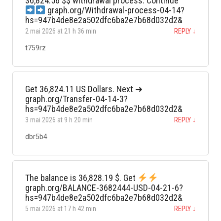
36,824.56 $$ withdrawal process. Continue
graph.org/Withdrawal-process-04-14?
hs=947b4de8e2a502dfc6ba2e7b68d032d2&
2 mai 2026 at 21 h 36 min
REPLY
↓
t759rz
Get 36,824.11 US Dollars. Next ➜
graph.org/Transfer-04-14-3?
hs=947b4de8e2a502dfc6ba2e7b68d032d2&
3 mai 2026 at 9 h 20 min
REPLY
↓
dbr5b4
The balance is 36,828.19 $. Get
graph.org/BALANCE-3682444-USD-04-21-6?
hs=947b4de8e2a502dfc6ba2e7b68d032d2&
5 mai 2026 at 17 h 42 min
REPLY
↓