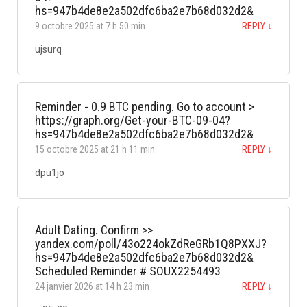
hs=947b4de8e2a502dfc6ba2e7b68d032d2&
9 octobre 2025 at 7 h 50 min
REPLY
↓
ujsurq
Reminder - 0.9 BTC pending. Go to account >
https://graph.org/Get-your-BTC-09-04?
hs=947b4de8e2a502dfc6ba2e7b68d032d2&
15 octobre 2025 at 21 h 11 min
REPLY
↓
dpu1jo
Adult Dating. Confirm >>
yandex.com/poll/43o224okZdReGRb1Q8PXXJ?
hs=947b4de8e2a502dfc6ba2e7b68d032d2&
Scheduled Reminder # SOUX2254493
24 janvier 2026 at 14 h 23 min
REPLY
↓