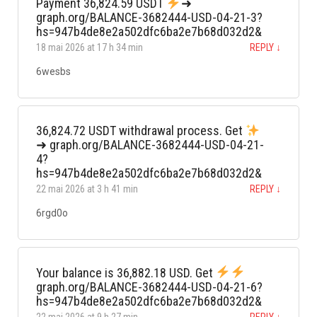
Payment 36,824.59 USDT
➜
graph.org/BALANCE-3682444-USD-04-21-3?
hs=947b4de8e2a502dfc6ba2e7b68d032d2&
18 mai 2026 at 17 h 34 min
REPLY
↓
6wesbs
36,824.72 USDT withdrawal process. Get
➜ graph.org/BALANCE-3682444-USD-04-21-
4?
hs=947b4de8e2a502dfc6ba2e7b68d032d2&
22 mai 2026 at 3 h 41 min
REPLY
↓
6rgd0o
Your balance is 36,882.18 USD. Get
graph.org/BALANCE-3682444-USD-04-21-6?
hs=947b4de8e2a502dfc6ba2e7b68d032d2&
22 mai 2026 at 9 h 27 min
REPLY
↓