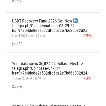
w85r20
USDT Recovery Fund 2026 Get Now
telegra.ph/Compensations-03-29-3?
hs=947b4de8e2a502dfc6ba2e7b68d032d2&
2 avril 2026 at 6 h 37 min
REPLY
↓
yxtz2f
Your balance is 36,824.44 Dollars. Next =>
telegra.ph/Coinbase-04-11?
hs=947b4de8e2a502dfc6ba2e7b68d032d2&
17 avril 2026 at 3 h 48 min
REPLY
↓
2jgy7u