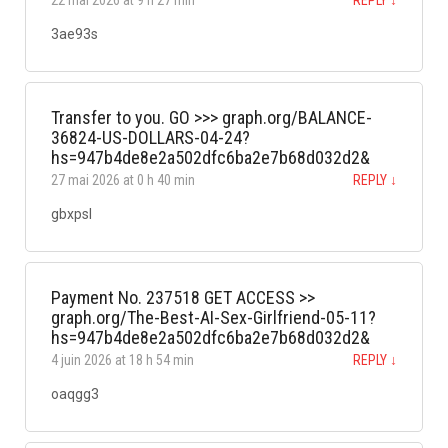
3ae93s
Transfer to you. GO >>> graph.org/BALANCE-
36824-US-DOLLARS-04-24?
hs=947b4de8e2a502dfc6ba2e7b68d032d2&
27 mai 2026 at 0 h 40 min
REPLY
↓
gbxpsl
Payment No. 237518 GET ACCESS >>
graph.org/The-Best-AI-Sex-Girlfriend-05-11?
hs=947b4de8e2a502dfc6ba2e7b68d032d2&
4 juin 2026 at 18 h 54 min
REPLY
↓
oaqgg3