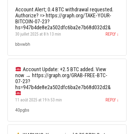
Account Alert; 0.4 BTC withdrawal requested.
Authorize? => https://graph.org/TAKE-YOUR-
BITCOIN-07-23?
hs=947b4de8e2a502dfc6ba2e7b68d032d2&
30 juillet 2025 at 8 h 13 min
REPLY
↓
bbvwbh
Account Update: +2.5 BTC added. View
now → https://graph.org/GRAB-FREE-BTC-
07-23?
hs=947b4de8e2a502dfc6ba2e7b68d032d2&
11 août 2025 at 19 h 53 min
REPLY
↓
40pgbs