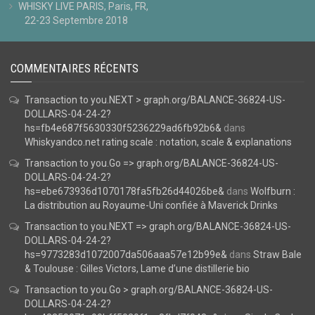
WHISKY LIVE PARIS, Paris, FR,
22-23 Septembre 2018
COMMENTAIRES RÉCENTS
Transaction to you.NEXT > graph.org/BALANCE-36824-US-
DOLLARS-04-24-2?
hs=fb4e687f5630330f5236229ad6fb92b6&
dans
Whiskyandco.net rating scale : notation, scale & explanations
Transaction to you.Go => graph.org/BALANCE-36824-US-
DOLLARS-04-24-2?
hs=ebe673936d1070178fa5fb26d44026be&
dans
Wolfburn :
La distribution au Royaume-Uni confiée à Maverick Drinks
Transaction to you.NEXT => graph.org/BALANCE-36824-US-
DOLLARS-04-24-2?
hs=9773283d1072007da506aaa57e12b99e&
dans
Straw Bale
& Toulouse : Gilles Victors, Lame d’une distillerie bio
Transaction to you.Go > graph.org/BALANCE-36824-US-
DOLLARS-04-24-2?