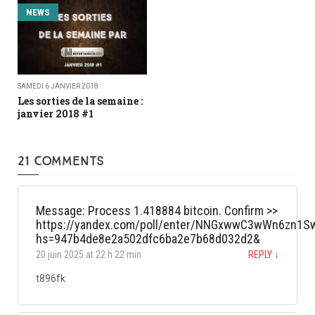
NEWS
SAMEDI 6 JANVIER 2018
Les sorties de la semaine :
janvier 2018 #1
21 COMMENTS
Message: Process 1.418884 bitcoin. Confirm >>
https://yandex.com/poll/enter/NNGxwwC3wWn6zn1
hs=947b4de8e2a502dfc6ba2e7b68d032d2&
20 juin 2025 at 22 h 22 min
REPLY
↓
t896fk