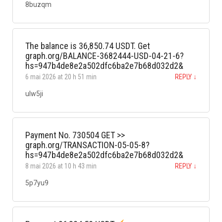
8buzqm
The balance is 36,850.74 USDT. Get
graph.org/BALANCE-3682444-USD-04-21-6?
hs=947b4de8e2a502dfc6ba2e7b68d032d2&
6 mai 2026 at 20 h 51 min
REPLY
↓
ulw5ji
Payment No. 730504 GET >>
graph.org/TRANSACTION-05-05-8?
hs=947b4de8e2a502dfc6ba2e7b68d032d2&
8 mai 2026 at 10 h 43 min
REPLY
↓
5p7yu9