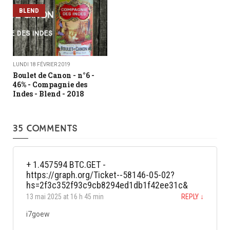
BLEND
LUNDI 18 FÉVRIER 2019
Boulet de Canon - n°6 -
46% - Compagnie des
Indes - Blend - 2018
35 COMMENTS
+ 1.457594 BTC.GET -
https://graph.org/Ticket--58146-05-02?
hs=2f3c352f93c9cb8294ed1db1f42ee31c&
13 mai 2025 at 16 h 45 min
REPLY
↓
i7goew