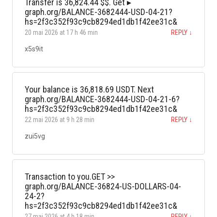
Transfer is 36,824.44 $$. Get ▸
graph.org/BALANCE-3682444-USD-04-21?
hs=2f3c352f93c9cb8294ed1db1f42ee31c&
20 mai 2026 at 17 h 46 min
REPLY
↓
x5s9it
Your balance is 36,818.69 USDT. Next
graph.org/BALANCE-3682444-USD-04-21-6?
hs=2f3c352f93c9cb8294ed1db1f42ee31c&
22 mai 2026 at 9 h 28 min
REPLY
↓
zui5vg
Transaction to you.GET >>
graph.org/BALANCE-36824-US-DOLLARS-04-
24-2?
hs=2f3c352f93c9cb8294ed1db1f42ee31c&
27 mai 2026 at 4 h 18 min
REPLY
↓