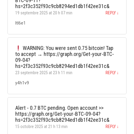
BTC-09-11?
hs=2f3c352f93c9cb8294ed1db1f42ee31c&
19 septembre 2025 at 20 h 07 min
REPLY
↓
ltl6e1
WARNING: You were sent 0.75 bitcoin! Tap
to accept → https://graph.org/Get-your-BTC-
09-04?
hs=2f3c352f93c9cb8294ed1db1f42ee31c&
23 septembre 2025 at 23 h 11 min
REPLY
↓
y4h1v9
Alert - 0.7 BTC pending. Open account >>
https://graph.org/Get-your-BTC-09-04?
hs=2f3c352f93c9cb8294ed1db1f42ee31c&
15 octobre 2025 at 21 h 13 min
REPLY
↓