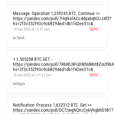
Message: Operation 1,359245 BTC. Continue =>
https://yandex.com/poll/7HqNsFACc4dya6qN3zJ4f5?
hs=2f3c352f93c9cb8294ed1db1f42ee31c&
14 mai 2025 at 1 h 51 min
REPLY
↓
br7pb4
+ 1.505208 BTC.GET -
https://yandex.com/poll/7R6WLNFoDWh6Mnt8ZoUfWA
hs=2f3c352f93c9cb8294ed1db1f42ee31c&
18 mai 2025 at 17 h 27 min
REPLY
↓
be0ypo
Notification: Process 1,633312 BTC. Get >>
https://yandex.com/poll/DCTzwgNQnzCykVhgbhD581?