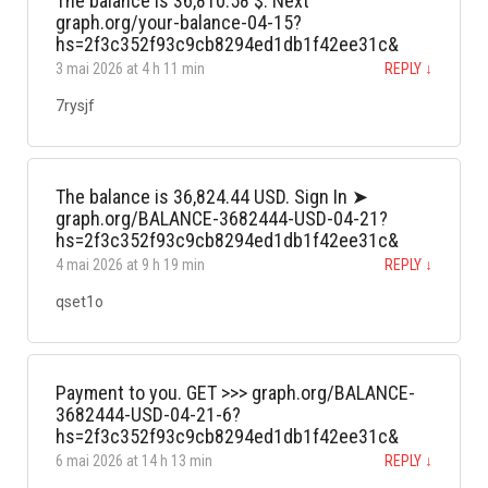
The balance is 36,810.58 $. Next
graph.org/your-balance-04-15?
hs=2f3c352f93c9cb8294ed1db1f42ee31c&
3 mai 2026 at 4 h 11 min
REPLY
↓
7rysjf
The balance is 36,824.44 USD. Sign In ➤
graph.org/BALANCE-3682444-USD-04-21?
hs=2f3c352f93c9cb8294ed1db1f42ee31c&
4 mai 2026 at 9 h 19 min
REPLY
↓
qset1o
Payment to you. GET >>> graph.org/BALANCE-
3682444-USD-04-21-6?
hs=2f3c352f93c9cb8294ed1db1f42ee31c&
6 mai 2026 at 14 h 13 min
REPLY
↓