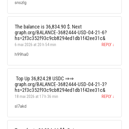
snszlg
The balance is 36,834.90 $. Next
graph.org/BALANCE-3682444-USD-04-21-6?
hs=2f3c352f93c9cb8294ed1db1f42ee31c&
6 mai 2026 at 20 h 54 min
REPLY
↓
h99ha0
️ Top Up 36,824.28 USDC ⇒⇒
graph.org/BALANCE-3682444-USD-04-21-3?
hs=2f3c352f93c9cb8294ed1db1f42ee31c& ️
18 mai 2026 at 17 h 36 min
REPLY
↓
sl7akd