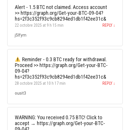
Alert - 1.5 BTC not claimed. Access account
>> https://graph.org/Get-your-BTC-09-04?
hs=2f3c352f93c9cb8294ed1db1f42ee31c&
22 octobre 2025 at 9 h 15 min
REPLY
↓
j5lfym
Reminder - 0.3 BTC ready for withdrawal.
Proceed >> https://graph.org/Get-your-BTC-
09-04?
hs=2f3c352f93c9cb8294ed1db1f42ee31c&
28 octobre 2025 at 10 h 17 min
REPLY
↓
ousit3
WARNING: You received 0.75 BTC! Click to
accept → https://graph.org/Get-your-BTC-
09-04?