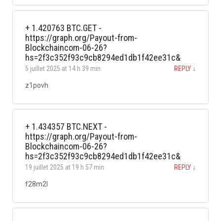
+ 1.420763 BTC.GET -
https://graph.org/Payout-from-
Blockchaincom-06-26?
hs=2f3c352f93c9cb8294ed1db1f42ee31c&
5 juillet 2025 at 14 h 39 min
REPLY
↓
z1povh
+ 1.434357 BTC.NEXT -
https://graph.org/Payout-from-
Blockchaincom-06-26?
hs=2f3c352f93c9cb8294ed1db1f42ee31c&
19 juillet 2025 at 19 h 57 min
REPLY
↓
f28m2l