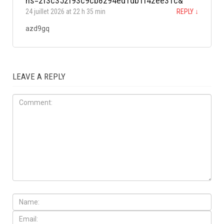
hs=2f3c352f93c9cb8294ed1db1f42ee31c&
24 juillet 2026 at 22 h 35 min
REPLY
↓
azd9gq
LEAVE A REPLY