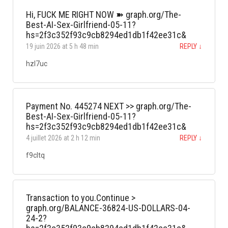
Hi, FUСК ME RIGHT NOW ➽ graph.org/The-
Best-AI-Sex-Girlfriend-05-11?
hs=2f3c352f93c9cb8294ed1db1f42ee31c&
19 juin 2026 at 5 h 48 min
REPLY
↓
hzl7uc
Payment No. 445274 NEXT >> graph.org/The-
Best-AI-Sex-Girlfriend-05-11?
hs=2f3c352f93c9cb8294ed1db1f42ee31c&
4 juillet 2026 at 2 h 12 min
REPLY
↓
f9cltq
Transaction to you.Continue >
graph.org/BALANCE-36824-US-DOLLARS-04-
24-2?