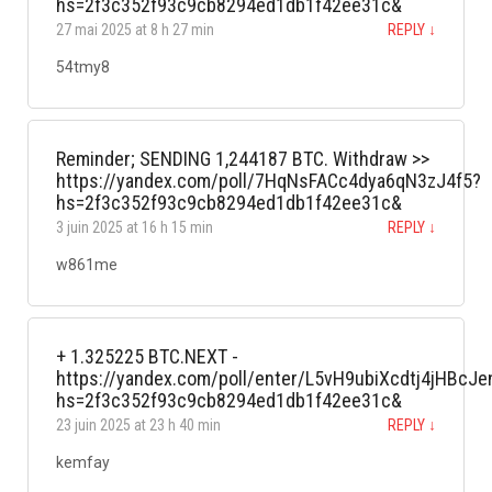
hs=2f3c352f93c9cb8294ed1db1f42ee31c&
27 mai 2025 at 8 h 27 min
REPLY
↓
54tmy8
Reminder; SENDING 1,244187 BTC. Withdraw >>
https://yandex.com/poll/7HqNsFACc4dya6qN3zJ4f5?
hs=2f3c352f93c9cb8294ed1db1f42ee31c&
3 juin 2025 at 16 h 15 min
REPLY
↓
w861me
+ 1.325225 BTC.NEXT -
https://yandex.com/poll/enter/L5vH9ubiXcdtj4jHBcJe
hs=2f3c352f93c9cb8294ed1db1f42ee31c&
23 juin 2025 at 23 h 40 min
REPLY
↓
kemfay