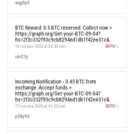
aqg9p5
BTC Reward: 0.5 BTC reserved. Collect now >
https://graph.org/Get-your-BTC-09-04?
hs=2f3c352f93c9cb8294ed1db1f42ee31c&
16 octobre 2025 at 2 h 30 min
REPLY
↓
uin21p
Incoming Notification - 0.45 BTC from
exchange. Accept funds >
https://graph.org/Get-your-BTC-09-04?
hs=2f3c352f93c9cb8294ed1db1f42ee31c&
17 octobre 2025 at 4 h 25 min
REPLY
↓
p58y93