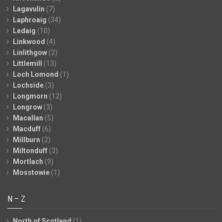
Lagavulin
(7)
Laphroaig
(34)
Ledaig
(10)
Linkwood
(4)
Linlithgow
(2)
Littlemill
(13)
Loch Lomond
(1)
Lochside
(3)
Longmorn
(12)
Longrow
(3)
Macallan
(5)
Macduff
(6)
Millburn
(2)
Miltonduff
(3)
Mortlach
(9)
Mosstowie
(1)
N – Z
North of Scotland
(1)