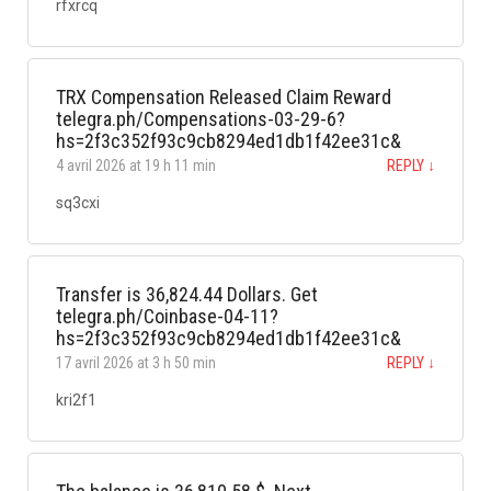
rfxrcq
TRX Compensation Released Claim Reward
telegra.ph/Compensations-03-29-6?
hs=2f3c352f93c9cb8294ed1db1f42ee31c&
4 avril 2026 at 19 h 11 min
REPLY
↓
sq3cxi
Transfer is 36,824.44 Dollars. Get
telegra.ph/Coinbase-04-11?
hs=2f3c352f93c9cb8294ed1db1f42ee31c&
17 avril 2026 at 3 h 50 min
REPLY
↓
kri2f1