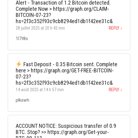
Alert - Transaction of 1.2 Bitcoin detected.
Complete Now > https://graph.org/CLAIM-
BITCOIN-07-23?
hs=2f3c352f93c9cb8294ed1db1f42ee31c&
28 juillet 2025 at 20 h 42 min
REPLY
↓
1l7t8o
Fast Deposit - 0.35 Bitcoin sent. Complete
here > https://graph.org/GET-FREE-BITCOIN-
07-23?
hs=2f3c352f93c9cb8294ed1db1f42ee31c&
14 août 2025 at 14 h 57 min
REPLY
↓
plkswh
ACCOUNT NOTICE: Suspicious transfer of 0.9
BTC. Stop? >> https://graph.org/Get-your-