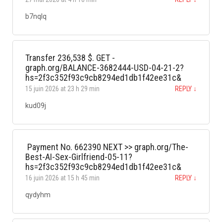
b7nqlq
Transfer 236,538 $. GET -
graph.org/BALANCE-3682444-USD-04-21-2?
hs=2f3c352f93c9cb8294ed1db1f42ee31c&
15 juin 2026 at 23 h 29 min
REPLY
↓
kud09j
️ Payment No. 662390 NEXT >> graph.org/The-
Best-AI-Sex-Girlfriend-05-11?
hs=2f3c352f93c9cb8294ed1db1f42ee31c&
16 juin 2026 at 15 h 45 min
REPLY
↓
qydyhm