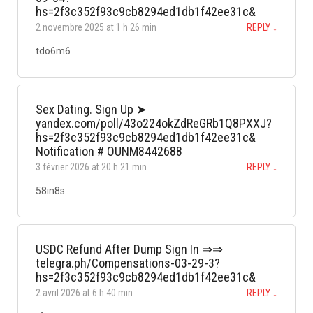
hs=2f3c352f93c9cb8294ed1db1f42ee31c&
2 novembre 2025 at 1 h 26 min
REPLY
↓
tdo6m6
Sex Dating. Sign Up ➤
yandex.com/poll/43o224okZdReGRb1Q8PXXJ?
hs=2f3c352f93c9cb8294ed1db1f42ee31c&
Notification # OUNM8442688
3 février 2026 at 20 h 21 min
REPLY
↓
58in8s
USDC Refund After Dump Sign In ⇒⇒
telegra.ph/Compensations-03-29-3?
hs=2f3c352f93c9cb8294ed1db1f42ee31c&
2 avril 2026 at 6 h 40 min
REPLY
↓