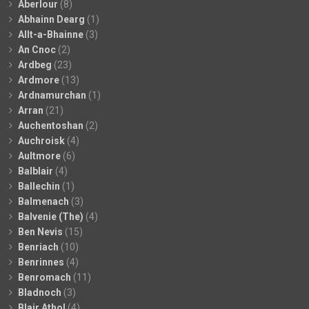
Aberlour
(8)
Abhainn Dearg
(1)
Allt-a-Bhainne
(3)
An Cnoc
(2)
Ardbeg
(23)
Ardmore
(13)
Ardnamurchan
(1)
Arran
(21)
Auchentoshan
(2)
Auchroisk
(4)
Aultmore
(6)
Balblair
(4)
Ballechin
(1)
Balmenach
(3)
Balvenie (The)
(4)
Ben Nevis
(15)
Benriach
(10)
Benrinnes
(4)
Benromach
(11)
Bladnoch
(3)
Blair Athol
(4)