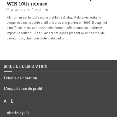
WIN 10th release
MERCREDI 20 AOÛT 2014
0
Kilchoman est la toute jeune distillerie d'Islay. Malgré les krakens
d'orge voisins, la petite distillerie a su s'implanter en 2005. Il s'agit ici
d'un fût de Pedro Ximenez spécialement sélectionné pour Whisky
Import Nederland... Nez : l'alcool est assez présent avec pas mal de
caoutchouc, plastique brûlé. Cela part un...
GUIDE DE DÉGUSTATION
Echelle de notation
L'importance du profil
A – D
Aberfeldy
(3)