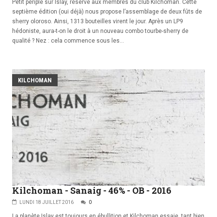
Petit périple sur Islay, réservé aux membres du club Kilchoman. Cette
septième édition (oui déjà) nous propose l’assemblage de deux fûts de
sherry oloroso. Ainsi, 1313 bouteilles virent le jour. Après un LP9
hédoniste, aura-t-on le droit à un nouveau combo tourbe-sherry de
qualité ? Nez : cela commence sous les...
KILCHOMAN
Kilchoman - Sanaig - 46% - OB - 2016
LUNDI 18 JUILLET 2016
0
La planète Islay est toujours en ébullition et Kilchoman essaie, tant bien