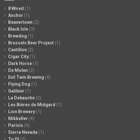
8 Wired
(1)
Anchor
(1)
Beavertown
(2)
Black Isle
(3)
Brewdog
(1)
Brussels Beer Project
(1)
Cantillon
(2)
Cigar City
(1)
Dark Horse
(1)
De Molen
(2)
Evil Twin Brewing
(4)
Flying Dog
(1)
Galibier
(1)
La Debauche
(2)
Les Bières de Midgard
(1)
Lion Brewery
(1)
Mikkeller
(4)
Parisis
(4)
Sierra Nevada
(1)
To Ol
(2)