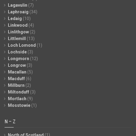
Lagavulin
(7)
Laphroaig
(34)
Ledaig
(10)
Linkwood
(4)
Linlithgow
(2)
Littlemill
(13)
Loch Lomond
(1)
Lochside
(3)
Longmorn
(12)
Longrow
(3)
Macallan
(5)
Macduff
(6)
Millburn
(2)
Miltonduff
(3)
Mortlach
(9)
Mosstowie
(1)
N – Z
North of Scotland
(1)