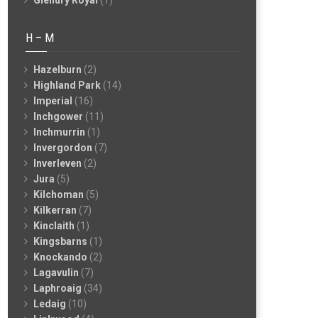
Glenury Royal
(1)
H – M
Hazelburn
(2)
Highland Park
(14)
Imperial
(16)
Inchgower
(11)
Inchmurrin
(1)
Invergordon
(7)
Inverleven
(2)
Jura
(5)
Kilchoman
(5)
Kilkerran
(7)
Kinclaith
(1)
Kingsbarns
(1)
Knockando
(2)
Lagavulin
(7)
Laphroaig
(34)
Ledaig
(10)