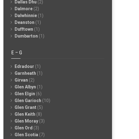
Dallas Dhu
(2)
Dalmore
(2)
Dalwhinnie
(1)
Deanston
(1)
Dufftown
(1)
Dumbarton
(1)
E – G
Edradour
(1)
Garnheath
(1)
Girvan
(2)
Glen Albyn
(1)
Glen Elgin
(6)
Glen Garioch
(10)
Glen Grant
(5)
Glen Keith
(8)
Glen Moray
(3)
Glen Ord
(3)
Glen Scotia
(7)