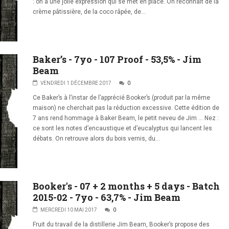
: on a une jolie expression qui se met en place. On reconnaît de la
crème pâtissière, de la coco râpée, de...
Baker’s - 7yo - 107 Proof - 53,5% - Jim
Beam
VENDREDI 1 DÉCEMBRE 2017
0
Ce Baker’s à l’instar de l’apprécié Booker’s (produit par la même
maison) ne cherchait pas la réduction excessive. Cette édition de
7 ans rend hommage à Baker Beam, le petit neveu de Jim … Nez :
ce sont les notes d’encaustique et d’eucalyptus qui lancent les
débats. On retrouve alors du bois vernis, du...
Booker's - 07 + 2 months + 5 days - Batch
2015-02 - 7yo - 63,7% - Jim Beam
MERCREDI 10 MAI 2017
0
Fruit du travail de la distillerie Jim Beam, Booker’s propose des