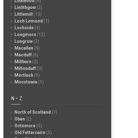
Linkwood
(4)
Linlithgow
(2)
Littlemill
(13)
Loch Lomond
(1)
Lochside
(3)
Longmorn
(12)
Longrow
(3)
Macallan
(5)
Macduff
(6)
Millburn
(2)
Miltonduff
(3)
Mortlach
(9)
Mosstowie
(1)
N – Z
North of Scotland
(1)
Oban
(2)
Octomore
(5)
Old Fettercairn
(5)