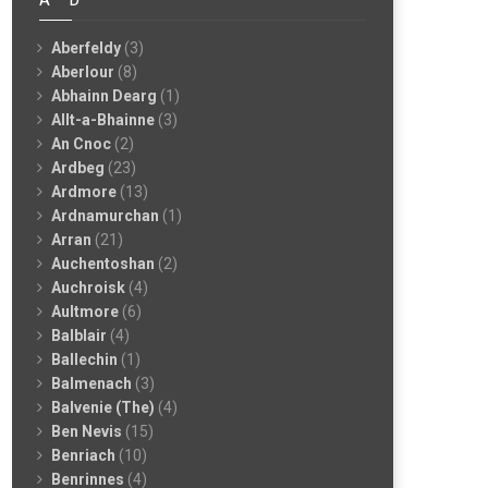
Aberfeldy
(3)
Aberlour
(8)
Abhainn Dearg
(1)
Allt-a-Bhainne
(3)
An Cnoc
(2)
Ardbeg
(23)
Ardmore
(13)
Ardnamurchan
(1)
Arran
(21)
Auchentoshan
(2)
Auchroisk
(4)
Aultmore
(6)
Balblair
(4)
Ballechin
(1)
Balmenach
(3)
Balvenie (The)
(4)
Ben Nevis
(15)
Benriach
(10)
Benrinnes
(4)