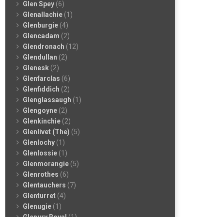
Glen Spey
(6)
Glenallachie
(1)
Glenburgie
(4)
Glencadam
(2)
Glendronach
(12)
Glendullan
(2)
Glenesk
(2)
Glenfarclas
(6)
Glenfiddich
(2)
Glenglassaugh
(1)
Glengoyne
(2)
Glenkinchie
(2)
Glenlivet (The)
(5)
Glenlochy
(1)
Glenlossie
(1)
Glenmorangie
(5)
Glenrothes
(6)
Glentauchers
(7)
Glenturret
(4)
Glenugie
(1)