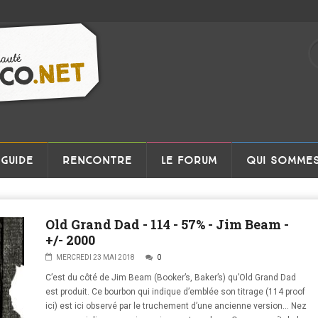
GUIDE
RENCONTRE
LE FORUM
QUI SOMMES
Old Grand Dad - 114 - 57% - Jim Beam -
+/- 2000
MERCREDI 23 MAI 2018
0
C’est du côté de Jim Beam (Booker’s, Baker’s) qu’Old Grand Dad
est produit. Ce bourbon qui indique d’emblée son titrage (114 proof
ici) est ici observé par le truchement d’une ancienne version… Nez