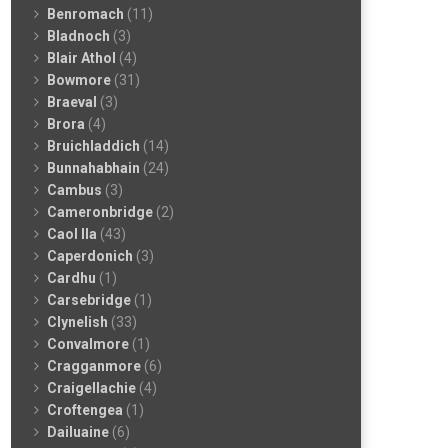
Benromach
(11)
Bladnoch
(3)
Blair Athol
(4)
Bowmore
(31)
Braeval
(3)
Brora
(4)
Bruichladdich
(14)
Bunnahabhain
(24)
Cambus
(3)
Cameronbridge
(2)
Caol Ila
(43)
Caperdonich
(3)
Cardhu
(1)
Carsebridge
(1)
Clynelish
(33)
Convalmore
(1)
Cragganmore
(6)
Craigellachie
(4)
Croftengea
(1)
Dailuaine
(6)