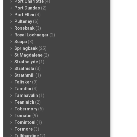
Port Charlotte
(4)
Port Dundas
(2)
Port Ellen
(4)
Pulteney
(6)
Rosebank
(3)
Royal Lochnagar
(2)
Scapa
(3)
Springbank
(25)
St Magdalene
(2)
Strathclyde
(1)
Strathisla
(3)
Strathmill
(1)
Talisker
(9)
Tamdhu
(4)
Tamnavulin
(1)
Teaninich
(2)
Tobermory
(5)
Tomatin
(9)
Tomintoul
(1)
Tormore
(3)
Tullibardine
(2)