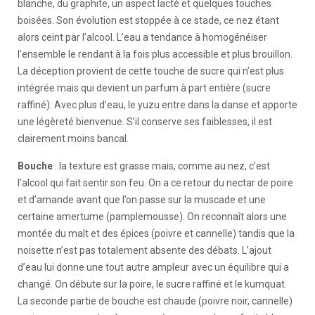
blanche, du graphite, un aspect lacté et quelques touches
boisées. Son évolution est stoppée à ce stade, ce nez étant
alors ceint par l’alcool. L’eau a tendance à homogénéiser
l’ensemble le rendant à la fois plus accessible et plus brouillon.
La déception provient de cette touche de sucre qui n’est plus
intégrée mais qui devient un parfum à part entière (sucre
raffiné). Avec plus d’eau, le yuzu entre dans la danse et apporte
une légèreté bienvenue. S’il conserve ses faiblesses, il est
clairement moins bancal.
Bouche
: la texture est grasse mais, comme au nez, c’est
l’alcool qui fait sentir son feu. On a ce retour du nectar de poire
et d’amande avant que l’on passe sur la muscade et une
certaine amertume (pamplemousse). On reconnaît alors une
montée du malt et des épices (poivre et cannelle) tandis que la
noisette n’est pas totalement absente des débats. L’ajout
d’eau lui donne une tout autre ampleur avec un équilibre qui a
changé. On débute sur la poire, le sucre raffiné et le kumquat.
La seconde partie de bouche est chaude (poivre noir, cannelle)