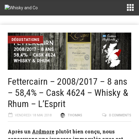
DÉGUSTATIONS
Fettercairn – 2008/2017 – 8 ans
– 58,4% – Cask 4624 – Whisky &
Rhum – L’Esprit
VENDREDI 18 MAI 2018
THOMAS
0 COMMENTS
Après un
Ardmore
plutôt bien conçu, nous
conservons une jeunesse immaculée avec cet