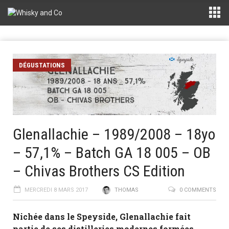
DÉGUSTATIONS
Glenallachie – 1989/2008 – 18yo
– 57,1% – Batch GA 18 005 – OB
– Chivas Brothers CS Edition
MERCREDI 8 MARS 2017
THOMAS
0 COMMENTS
Nichée dans le Speyside, Glenallachie fait
partie de ses distilleries modernes formées