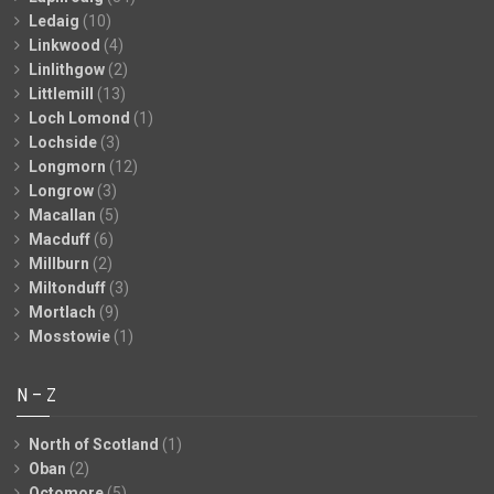
Ledaig
(10)
Linkwood
(4)
Linlithgow
(2)
Littlemill
(13)
Loch Lomond
(1)
Lochside
(3)
Longmorn
(12)
Longrow
(3)
Macallan
(5)
Macduff
(6)
Millburn
(2)
Miltonduff
(3)
Mortlach
(9)
Mosstowie
(1)
N – Z
North of Scotland
(1)
Oban
(2)
Octomore
(5)