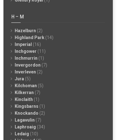
Glenury Royal
(1)
H – M
Hazelburn
(2)
Highland Park
(14)
Imperial
(16)
Inchgower
(11)
Inchmurrin
(1)
Invergordon
(7)
Inverleven
(2)
Jura
(5)
Kilchoman
(5)
Kilkerran
(7)
Kinclaith
(1)
Kingsbarns
(1)
Knockando
(2)
Lagavulin
(7)
Laphroaig
(34)
Ledaig
(10)