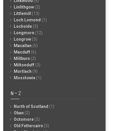
Linkwood
(4)
Linlithgow
(2)
Littlemill
(13)
Loch Lomond
(1)
Lochside
(3)
Longmorn
(12)
Longrow
(3)
Macallan
(5)
Macduff
(6)
Millburn
(2)
Miltonduff
(3)
Mortlach
(9)
Mosstowie
(1)
N – Z
North of Scotland
(1)
Oban
(2)
Octomore
(5)
Old Fettercairn
(5)