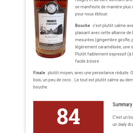
se manifeste de manière plus c
pour nous éblouir.
Bouche
: c’est plutôt calme av
plaisant avec cette alliance de
mesurées (gingembre girofle, po
légèrement caramélisée, une on
Plutôt faiblement expressif (à l
facile à boire.
Finale
: plutôt moyen, avec une persistance réduite. O
bois, un peu de coco… Le tout est plutôt calme au deme
bouche.
Summary
84
C’est un bo
un daily d