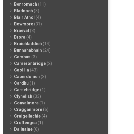
Benromach
(11)
Bladnoch
(3)
Blair Athol
(4)
Bowmore
(31)
Braeval
(3)
Brora
(4)
Bruichladdich
(14)
Bunnahabhain
(24)
Cambus
(3)
Cameronbridge
(2)
Caol Ila
(43)
Caperdonich
(3)
Cardhu
(1)
Carsebridge
(1)
Clynelish
(33)
Convalmore
(1)
Cragganmore
(6)
Craigellachie
(4)
Croftengea
(1)
Dailuaine
(6)