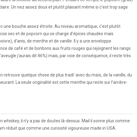
laire. Un nez assez doux et plutôt plaisant même si c’est trop sage
ec une bouche assez étroite. Au niveau aromatique, c’est plutôt
 bois sec et de popcorn qui se charge d’épices chaudes mais
ivre), d’anis, de menthe et de vanille. Il y a une enveloppe
ce de café et de bonbons aux fruits rouges qui rejoignent les rangs.
’aveugle j’aurais dit 46%) mais, par voie de conséquence, il reste très
n retrouve quelque chose de plus tradi’ avec du maïs, de la vanille, du
urant. La seule originalité est cette menthe qui reste sur l’arrière-
n whiskey, il n’y a pas de doutes là-dessus. Mail il sonne plus comme
ram réduit que comme une curiosité vigoureuse made in USA.