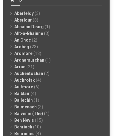
Aberfeldy
(3)
Aberlour
(8)
Abhainn Dearg
(1)
Allt-a-Bhainne
(3)
An Cnoc
(2)
Ardbeg
(23)
Ardmore
(13)
Ardnamurchan
(1)
Arran
(21)
Auchentoshan
(2)
Auchroisk
(4)
Aultmore
(6)
Balblair
(4)
Ballechin
(1)
Balmenach
(3)
Balvenie (The)
(4)
Ben Nevis
(15)
Benriach
(10)
Benrinnes
(4)