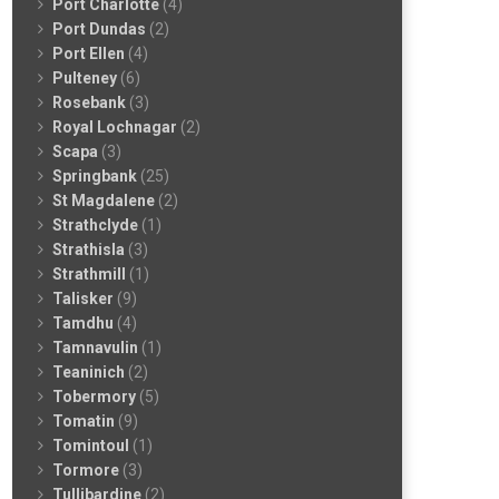
Port Charlotte
(4)
Port Dundas
(2)
Port Ellen
(4)
Pulteney
(6)
Rosebank
(3)
Royal Lochnagar
(2)
Scapa
(3)
Springbank
(25)
St Magdalene
(2)
Strathclyde
(1)
Strathisla
(3)
Strathmill
(1)
Talisker
(9)
Tamdhu
(4)
Tamnavulin
(1)
Teaninich
(2)
Tobermory
(5)
Tomatin
(9)
Tomintoul
(1)
Tormore
(3)
Tullibardine
(2)