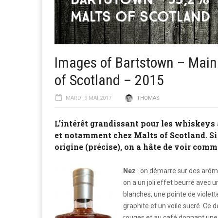
Images of Bartstown – Main 
of Scotland – 2015
MARDI 9 MAI 2017
THOMAS
L’intérêt grandissant pour les whiskeys
et notamment chez Malts of Scotland. Si 
origine (précise), on a hâte de voir com
Nez
: on démarre sur des arôme
on a un joli effet beurré avec 
blanches, une pointe de violette
graphite et un voile sucré. Ce
rouges et au café donnant une a