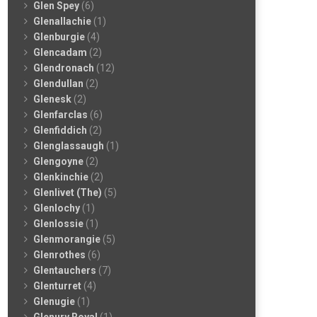
Glen Spey
(6)
Glenallachie
(1)
Glenburgie
(4)
Glencadam
(2)
Glendronach
(12)
Glendullan
(2)
Glenesk
(2)
Glenfarclas
(6)
Glenfiddich
(2)
Glenglassaugh
(1)
Glengoyne
(2)
Glenkinchie
(2)
Glenlivet (The)
(5)
Glenlochy
(1)
Glenlossie
(1)
Glenmorangie
(5)
Glenrothes
(6)
Glentauchers
(7)
Glenturret
(4)
Glenugie
(1)