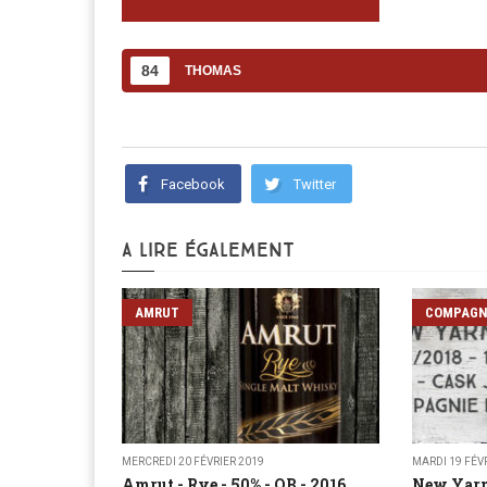
84
THOMAS
Facebook
Twitter
A LIRE ÉGALEMENT
AMRUT
COMPAGNI
MERCREDI 20 FÉVRIER 2019
MARDI 19 FÉV
Amrut - Rye - 50% - OB - 2016
New Yarm