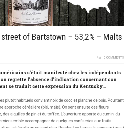
street of Bartstown – 53,2% – Malts
0 COMMENTS
 américains s’était manifesté chez les indépendants
on regrette l’absence d’indication concernant son
ment se traduit cette expression du Kentucky…
s plutôt habituels conviant noix de coco et planche de bois. Pourtant
une approche céréalière (blé, maïs). On sent ensuite des fleurs
, des aiguilles de pin et du toffee. L’ouverture apporte du cumin, du
 dernier semble accompagner de quelques confiseries aux fruits
llure artificielle au second plan. Pendant ce temps, le popcorn (gras)