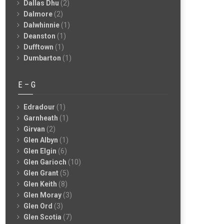
Dallas Dhu
(2)
Dalmore
(2)
Dalwhinnie
(1)
Deanston
(1)
Dufftown
(1)
Dumbarton
(1)
E – G
Edradour
(1)
Garnheath
(1)
Girvan
(2)
Glen Albyn
(1)
Glen Elgin
(6)
Glen Garioch
(10)
Glen Grant
(5)
Glen Keith
(8)
Glen Moray
(3)
Glen Ord
(3)
Glen Scotia
(7)