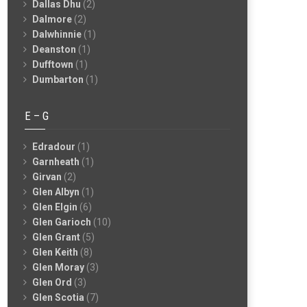
Dallas Dhu
(2)
Dalmore
(2)
Dalwhinnie
(1)
Deanston
(1)
Dufftown
(1)
Dumbarton
(1)
E – G
Edradour
(1)
Garnheath
(1)
Girvan
(2)
Glen Albyn
(1)
Glen Elgin
(6)
Glen Garioch
(10)
Glen Grant
(5)
Glen Keith
(8)
Glen Moray
(3)
Glen Ord
(3)
Glen Scotia
(7)