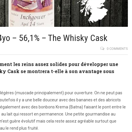
4yo – 56,1% – The Whisky Cask
0 COMMENTS
ment les reins assez solides pour développer une
sky Cask se montrera t-elle à son avantage sous
es légères (muscade principalement) pour ouverture. On ne peut pas
 Toutefois il y a une belle douceur avec des bananes et des abricots
e également avec des bonbons Krema (Batna) faisant le pont entre le
l au lait qui ressort en permanence. Une petite gourmandise au
n’est guère évolutif mais cela reste assez agréable surtout que
eau le rend plus fruité.