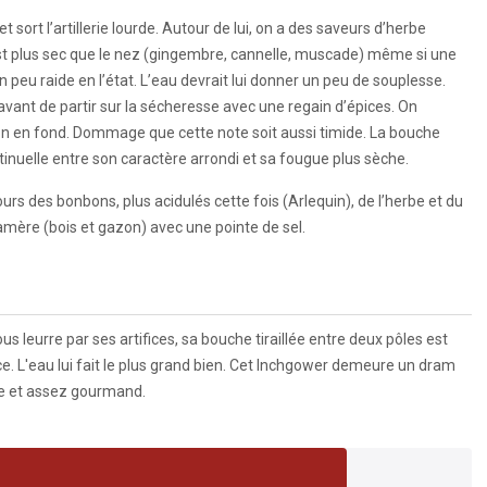
et sort l’artillerie lourde. Autour de lui, on a des saveurs d’herbe
st plus sec que le nez (gingembre, cannelle, muscade) même si une
un peu raide en l’état. L’eau devrait lui donner un peu de souplesse.
avant de partir sur la sécheresse avec une regain d’épices. On
on en fond. Dommage que cette note soit aussi timide. La bouche
inuelle entre son caractère arrondi et sa fougue plus sèche.
urs des bonbons, plus acidulés cette fois (Arlequin), de l’herbe et du
amère (bois et gazon) avec une pointe de sel.
ous leurre par ses artifices, sa bouche tiraillée entre deux pôles est
ce. L'eau lui fait le plus grand bien. Cet Inchgower demeure un dram
e et assez gourmand.