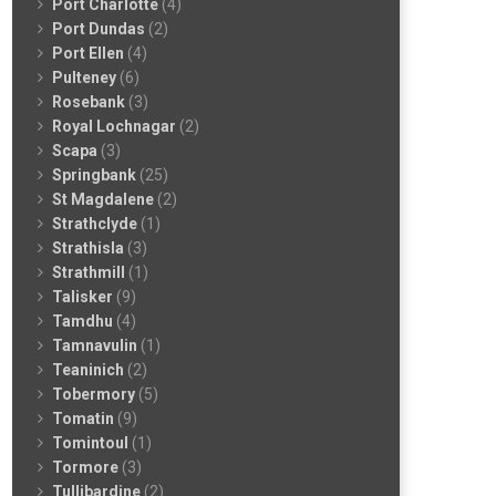
Port Charlotte
(4)
Port Dundas
(2)
Port Ellen
(4)
Pulteney
(6)
Rosebank
(3)
Royal Lochnagar
(2)
Scapa
(3)
Springbank
(25)
St Magdalene
(2)
Strathclyde
(1)
Strathisla
(3)
Strathmill
(1)
Talisker
(9)
Tamdhu
(4)
Tamnavulin
(1)
Teaninich
(2)
Tobermory
(5)
Tomatin
(9)
Tomintoul
(1)
Tormore
(3)
Tullibardine
(2)