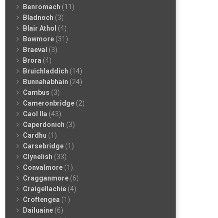
Benromach
(11)
Bladnoch
(3)
Blair Athol
(4)
Bowmore
(31)
Braeval
(3)
Brora
(4)
Bruichladdich
(14)
Bunnahabhain
(24)
Cambus
(3)
Cameronbridge
(2)
Caol Ila
(43)
Caperdonich
(3)
Cardhu
(1)
Carsebridge
(1)
Clynelish
(33)
Convalmore
(1)
Cragganmore
(6)
Craigellachie
(4)
Croftengea
(1)
Dailuaine
(6)