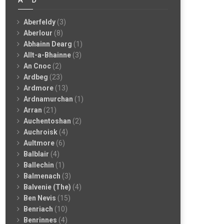
Aberfeldy
(3)
Aberlour
(8)
Abhainn Dearg
(1)
Allt-a-Bhainne
(3)
An Cnoc
(2)
Ardbeg
(23)
Ardmore
(13)
Ardnamurchan
(1)
Arran
(21)
Auchentoshan
(2)
Auchroisk
(4)
Aultmore
(6)
Balblair
(4)
Ballechin
(1)
Balmenach
(3)
Balvenie (The)
(4)
Ben Nevis
(15)
Benriach
(10)
Benrinnes
(4)