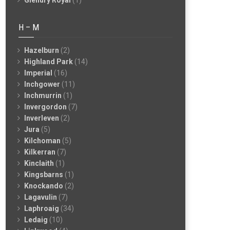
Glenury Royal
(1)
H – M
Hazelburn
(2)
Highland Park
(14)
Imperial
(16)
Inchgower
(11)
Inchmurrin
(1)
Invergordon
(7)
Inverleven
(2)
Jura
(5)
Kilchoman
(5)
Kilkerran
(7)
Kinclaith
(1)
Kingsbarns
(1)
Knockando
(2)
Lagavulin
(7)
Laphroaig
(34)
Ledaig
(10)