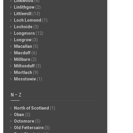
Linkwood
(4)
Linlithgow
(2)
Littlemill
(13)
Loch Lomond
(1)
Lochside
(3)
Longmorn
(12)
Longrow
(3)
Macallan
(5)
Macduff
(6)
Millburn
(2)
Miltonduff
(3)
Mortlach
(9)
Mosstowie
(1)
N – Z
North of Scotland
(1)
Oban
(2)
Octomore
(5)
Old Fettercairn
(5)