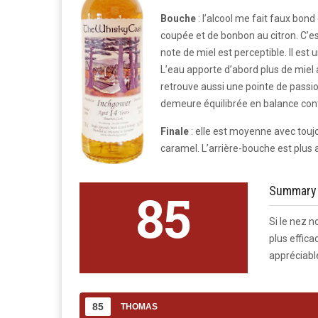
Bouche
: l’alcool me fait faux bond 
coupée et de bonbon au citron. C’e
note de miel est perceptible. Il est 
L’eau apporte d’abord plus de miel 
retrouve aussi une pointe de passi
demeure équilibrée en balance cont
Finale
: elle est moyenne avec toujo
caramel. L’arrière-bouche est plus 
Summary
85
Si le nez n
plus effica
appréciabl
85
THOMAS