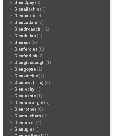
Glen Spey
(6)
Glenallachie
(1)
Glenburgie
(4)
Glencadam
(2)
Glendronach
(12)
Glendullan
(2)
Glenesk
(2)
Glenfarclas
(6)
Glenfiddich
(2)
Glenglassaugh
(1)
Glengoyne
(2)
Glenkinchie
(2)
Glenlivet (The)
(5)
Glenlochy
(1)
Glenlossie
(1)
Glenmorangie
(5)
Glenrothes
(6)
Glentauchers
(7)
Glenturret
(4)
Glenugie
(1)