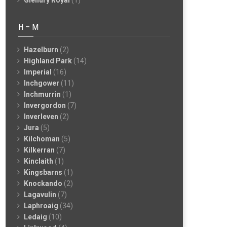
Glenury Royal
(1)
H – M
Hazelburn
(2)
Highland Park
(14)
Imperial
(16)
Inchgower
(11)
Inchmurrin
(1)
Invergordon
(7)
Inverleven
(2)
Jura
(5)
Kilchoman
(5)
Kilkerran
(7)
Kinclaith
(1)
Kingsbarns
(1)
Knockando
(2)
Lagavulin
(7)
Laphroaig
(34)
Ledaig
(10)