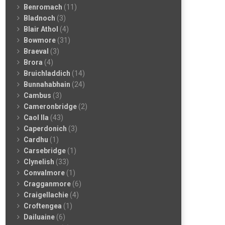
Benromach
(11)
Bladnoch
(3)
Blair Athol
(4)
Bowmore
(31)
Braeval
(3)
Brora
(4)
Bruichladdich
(14)
Bunnahabhain
(24)
Cambus
(3)
Cameronbridge
(2)
Caol Ila
(43)
Caperdonich
(3)
Cardhu
(1)
Carsebridge
(1)
Clynelish
(33)
Convalmore
(1)
Cragganmore
(6)
Craigellachie
(4)
Croftengea
(1)
Dailuaine
(6)