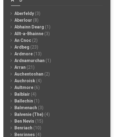
Aberfeldy
(3)
Aberlour
(8)
Abhainn Dearg
(1)
Allt-a-Bhainne
(3)
An Cnoc
(2)
Ardbeg
(23)
Ardmore
(13)
Ardnamurchan
(1)
Arran
(21)
Auchentoshan
(2)
Auchroisk
(4)
Aultmore
(6)
Balblair
(4)
Ballechin
(1)
Balmenach
(3)
Balvenie (The)
(4)
Ben Nevis
(15)
Benriach
(10)
Benrinnes
(4)