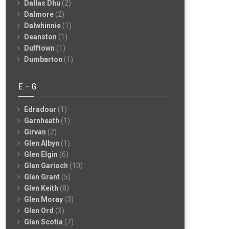
Dallas Dhu
(2)
Dalmore
(2)
Dalwhinnie
(1)
Deanston
(1)
Dufftown
(1)
Dumbarton
(1)
E – G
Edradour
(1)
Garnheath
(1)
Girvan
(2)
Glen Albyn
(1)
Glen Elgin
(6)
Glen Garioch
(10)
Glen Grant
(5)
Glen Keith
(8)
Glen Moray
(3)
Glen Ord
(3)
Glen Scotia
(7)