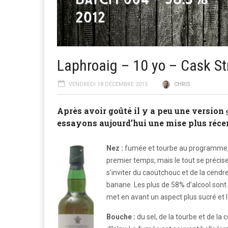
Laphroaig – 10 yo – Cask S
VENDREDI 18 DÉCEMBRE 2015
CHRIS
Après avoir goûté il y a peu une version
essayons aujourd’hui une mise plus récent
Nez :
f
umée et tourbe au programme, 
premier temps, mais le tout se précis
s’inviter du caoutchouc et de la cendr
banane. Les plus de 58% d’alcool sont 
met en avant un aspect plus sucré et 
Bouche :
d
u sel, de la tourbe et de 