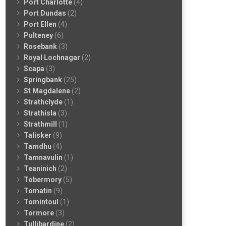
Port Charlotte
(4)
Port Dundas
(2)
Port Ellen
(4)
Pulteney
(6)
Rosebank
(3)
Royal Lochnagar
(2)
Scapa
(3)
Springbank
(25)
St Magdalene
(2)
Strathclyde
(1)
Strathisla
(3)
Strathmill
(1)
Talisker
(9)
Tamdhu
(4)
Tamnavulin
(1)
Teaninich
(2)
Tobermory
(5)
Tomatin
(9)
Tomintoul
(1)
Tormore
(3)
Tullibardine
(2)