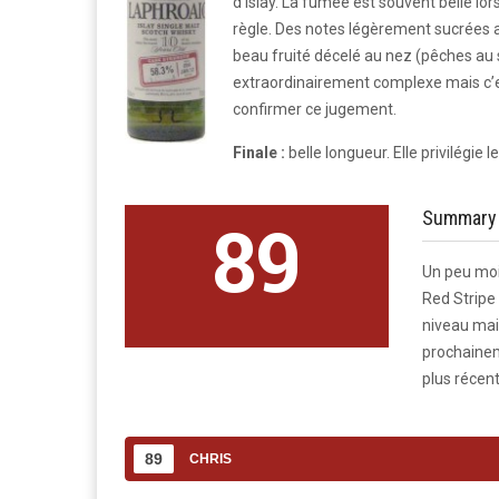
d’Islay. La fumée est souvent belle lor
règle. Des notes légèrement sucrées 
beau fruité décelé au nez (pêches au 
extraordinairement complexe mais c’es
confirmer ce jugement.
Finale :
b
elle longueur. Elle privilégie 
Summary
89
Un peu moi
Red Stripe
niveau mai
prochainem
plus récent
89
CHRIS