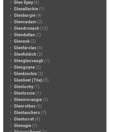
Glen Spey
(6)
Glenallachie
(1)
Glenburgie
(4)
Glencadam
(2)
Glendronach
(12)
Glendullan
(2)
Glenesk
(2)
Glenfarclas
(6)
Glenfiddich
(2)
Glenglassaugh
(1)
Glengoyne
(2)
Glenkinchie
(2)
Glenlivet (The)
(5)
Glenlochy
(1)
Glenlossie
(1)
Glenmorangie
(5)
Glenrothes
(6)
Glentauchers
(7)
Glenturret
(4)
Glenugie
(1)