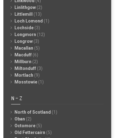
Linkwood
(4)
Linlithgow
(2)
Littlemill
(13)
Loch Lomond
(1)
Lochside
(3)
Longmorn
(12)
Longrow
(3)
Macallan
(5)
Macduff
(6)
Millburn
(2)
Miltonduff
(3)
Mortlach
(9)
Mosstowie
(1)
N – Z
North of Scotland
(1)
Oban
(2)
Octomore
(5)
Old Fettercairn
(5)