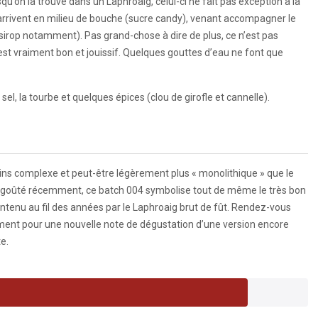
squ’on la trouve dans un Laphroaig, celui-ci ne fait pas exception à la
arrivent en milieu de bouche (sucre candy), venant accompagner le
sirop notamment). Pas grand-chose à dire de plus, ce n’est pas
t vraiment bon et jouissif. Quelques gouttes d’eau ne font que
le sel, la tourbe et quelques épices (clou de girofle et cannelle).
ns complexe et peut-être légèrement plus « monolithique » que le
 goûté récemment, ce batch 004 symbolise tout de même le très bon
ntenu au fil des années par le Laphroaig brut de fût. Rendez-vous
ent pour une nouvelle note de dégustation d’une version encore
e.