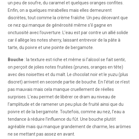
un peu de soufre, du caramel et quelques oranges confites.
Enfin, on a quelques mirabelles mais elles demeurent
discrètes, tout comme la crème fraîche. Un peu décevant que
ce nez qui manque de générosité même s’il gagne en
onctuosité avec l’ouverture. L’eau est par contre un allié solide
car il allège les notes sherry, laissant entrevoir de la pâte à
tarte, du poivre et une pointe de bergamote.
Bouche
: la texture est riche et même si l’alcool se fait sentir,
on perçoit de jolies notes fruitées (prunes, oranges en tête)
avec des noisettes et du malt. Le chocolat noir et le yuzu (plus
discret) arrivent en seconde partie de bouche. En l’état ce n’est
pas mauvais mais cela manque cruellement de réelles
surprises. L’eau permet de libérer ce dram au niveau de
l’amplitude et de ramener un peu plus de fruité ainsi que du
poivre et de la bergamote. Toutefois, comme au nez, l’eau a
tendance à réduire l’influence du fût. Une bouche plutôt
agréable mais qui manque grandement de charme, les arômes
ne se mettant pas assez en avant.