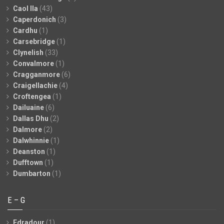
Caol Ila
(43)
Caperdonich
(3)
Cardhu
(1)
Carsebridge
(1)
Clynelish
(33)
Convalmore
(1)
Cragganmore
(6)
Craigellachie
(4)
Croftengea
(1)
Dailuaine
(6)
Dallas Dhu
(2)
Dalmore
(2)
Dalwhinnie
(1)
Deanston
(1)
Dufftown
(1)
Dumbarton
(1)
E – G
Edradour
(1)