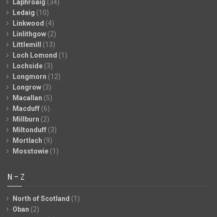
Laphroaig
(34)
Ledaig
(10)
Linkwood
(4)
Linlithgow
(2)
Littlemill
(13)
Loch Lomond
(1)
Lochside
(3)
Longmorn
(12)
Longrow
(3)
Macallan
(5)
Macduff
(6)
Millburn
(2)
Miltonduff
(3)
Mortlach
(9)
Mosstowie
(1)
N – Z
North of Scotland
(1)
Oban
(2)