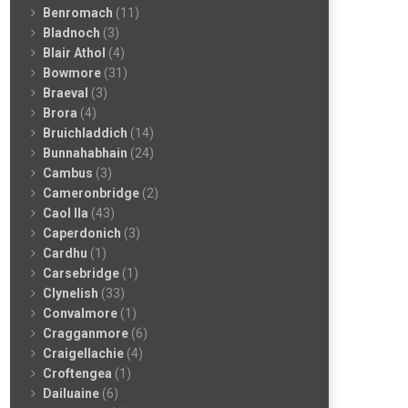
Benromach
(11)
Bladnoch
(3)
Blair Athol
(4)
Bowmore
(31)
Braeval
(3)
Brora
(4)
Bruichladdich
(14)
Bunnahabhain
(24)
Cambus
(3)
Cameronbridge
(2)
Caol Ila
(43)
Caperdonich
(3)
Cardhu
(1)
Carsebridge
(1)
Clynelish
(33)
Convalmore
(1)
Cragganmore
(6)
Craigellachie
(4)
Croftengea
(1)
Dailuaine
(6)