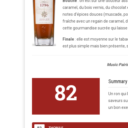
Bouche
: on est sur une douceur ass
caramel, du bois vernis, du chocolat 
notes d’épices douces (muscade, po
fraîche avec un regain de caramel, d
cette gourmandise sucrée qui laiss
Finale
: elle est moyenne sur le taba
est plus simple mais bien présente,
Music Pairin
Summary
82
Un ron qui
saveurs suc
un bon exe