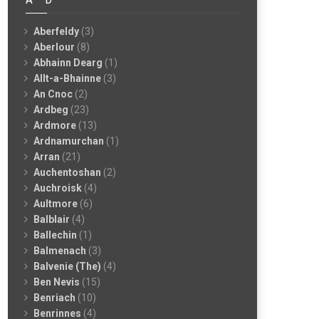
Aberfeldy
(3)
Aberlour
(8)
Abhainn Dearg
(1)
Allt-a-Bhainne
(3)
An Cnoc
(2)
Ardbeg
(23)
Ardmore
(13)
Ardnamurchan
(1)
Arran
(21)
Auchentoshan
(2)
Auchroisk
(4)
Aultmore
(6)
Balblair
(4)
Ballechin
(1)
Balmenach
(3)
Balvenie (The)
(4)
Ben Nevis
(15)
Benriach
(10)
Benrinnes
(4)