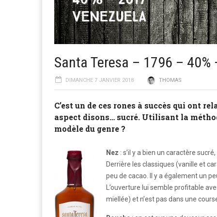
Santa Teresa – 1796 – 40% 
DIMANCHE 7 JANVIER 2018
THOMAS
C’est un de ces rones à succès qui ont re
aspect disons… sucré. Utilisant la méthod
modèle du genre ?
Nez
: s’il y a bien un caractère sucr
Derrière les classiques (vanille et ca
peu de cacao. Il y a également un pe
L’ouverture lui semble profitable ave
miellée) et n’est pas dans une cours