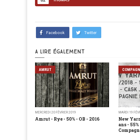
82
THOMAS
Facebook
Twitter
A LIRE ÉGALEMENT
AMRUT
COMPAGNI
MERCREDI 20 FÉVRIER 2019
MARDI 19 FÉV
Amrut - Rye - 50% - OB - 2016
New Yarm
ans - 55%
Compagnie