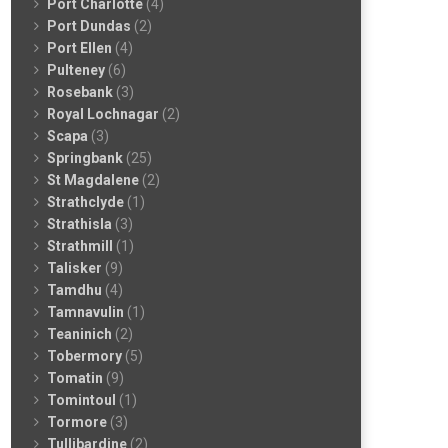
Port Charlotte
(4)
Port Dundas
(2)
Port Ellen
(4)
Pulteney
(6)
Rosebank
(3)
Royal Lochnagar
(2)
Scapa
(3)
Springbank
(25)
St Magdalene
(2)
Strathclyde
(1)
Strathisla
(3)
Strathmill
(1)
Talisker
(9)
Tamdhu
(4)
Tamnavulin
(1)
Teaninich
(2)
Tobermory
(5)
Tomatin
(9)
Tomintoul
(1)
Tormore
(3)
Tullibardine
(2)