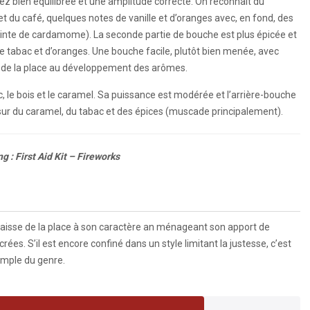
ez bien équilibrée et une amplitude correcte. On reconnaît du
et du café, quelques notes de vanille et d’oranges avec, en fond, des
inte de cardamome). La seconde partie de bouche est plus épicée et
e tabac et d’oranges. Une bouche facile, plutôt bien menée, avec
e de la place au développement des arômes.
c, le bois et le caramel. Sa puissance est modérée et l’arrière-bouche
 sur du caramel, du tabac et des épices (muscade principalement).
g : First Aid Kit – Fireworks
 laisse de la place à son caractère an ménageant son apport de
rées. S’il est encore confiné dans un style limitant la justesse, c’est
mple du genre.