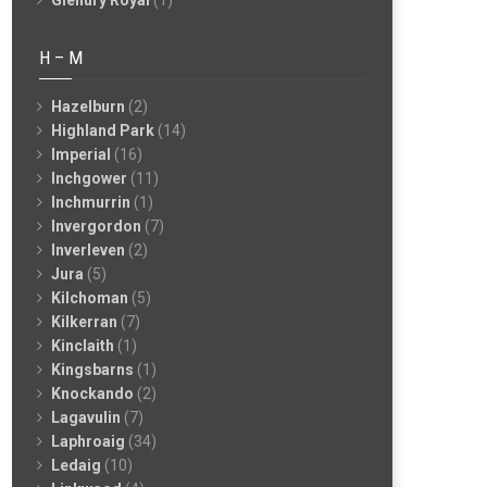
Glenury Royal
(1)
H – M
Hazelburn
(2)
Highland Park
(14)
Imperial
(16)
Inchgower
(11)
Inchmurrin
(1)
Invergordon
(7)
Inverleven
(2)
Jura
(5)
Kilchoman
(5)
Kilkerran
(7)
Kinclaith
(1)
Kingsbarns
(1)
Knockando
(2)
Lagavulin
(7)
Laphroaig
(34)
Ledaig
(10)