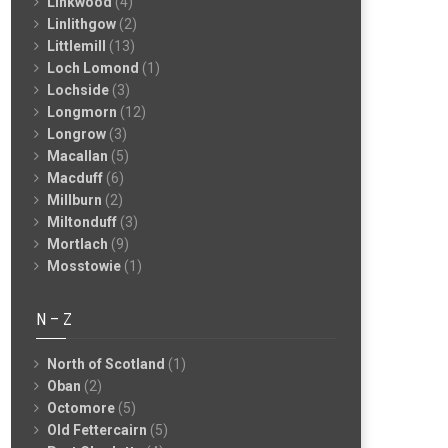
Linkwood
(4)
Linlithgow
(2)
Littlemill
(13)
Loch Lomond
(1)
Lochside
(3)
Longmorn
(12)
Longrow
(3)
Macallan
(5)
Macduff
(6)
Millburn
(2)
Miltonduff
(3)
Mortlach
(9)
Mosstowie
(1)
N – Z
North of Scotland
(1)
Oban
(2)
Octomore
(5)
Old Fettercairn
(5)