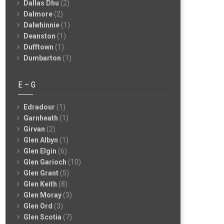
Dallas Dhu
(2)
Dalmore
(2)
Dalwhinnie
(1)
Deanston
(1)
Dufftown
(1)
Dumbarton
(1)
E – G
Edradour
(1)
Garnheath
(1)
Girvan
(2)
Glen Albyn
(1)
Glen Elgin
(6)
Glen Garioch
(10)
Glen Grant
(5)
Glen Keith
(8)
Glen Moray
(3)
Glen Ord
(3)
Glen Scotia
(7)