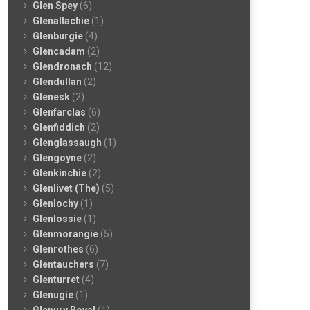
Glen Spey
(6)
Glenallachie
(1)
Glenburgie
(4)
Glencadam
(2)
Glendronach
(12)
Glendullan
(2)
Glenesk
(2)
Glenfarclas
(6)
Glenfiddich
(2)
Glenglassaugh
(1)
Glengoyne
(2)
Glenkinchie
(2)
Glenlivet (The)
(5)
Glenlochy
(1)
Glenlossie
(1)
Glenmorangie
(5)
Glenrothes
(6)
Glentauchers
(7)
Glenturret
(4)
Glenugie
(1)